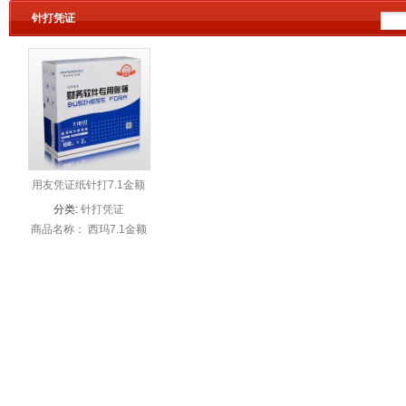
针打凭证
用友凭证纸针打7.1金额
记账凭证打印纸
分类:
针打凭证
商品名称： 西玛7.1金额
记账凭证 SL010106 商
品编码： SL010106 商
品尺寸： 每份：
241*114.3mm ...