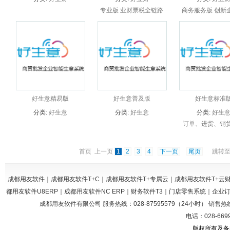
专业版 业财票税全链路
商务服务版 创新
一体化管理
智经营平台 一好
向成长型企业，以
经营管理为核心，
据化精准运营，为
供全面信息化解决
在线...
好生意精易版
好生意普及版
好生意标准
分类:
好生意
分类:
好生意
分类:
好生
订单、进货、销
存、资金往
首页 上一页
1
2
3
4
下一页
尾页
跳转至
成都用友软件｜成都用友软件T+C｜成都用友软件T+专属云｜成都用友软件T+
都用友软件U8ERP｜成都用友软件NC ERP｜财务软件T3｜门店零售系统｜企
成都用友软件有限公司 服务热线：028-87595579（24小时） 销售热线：028
电话：028-669
版权所有及备案