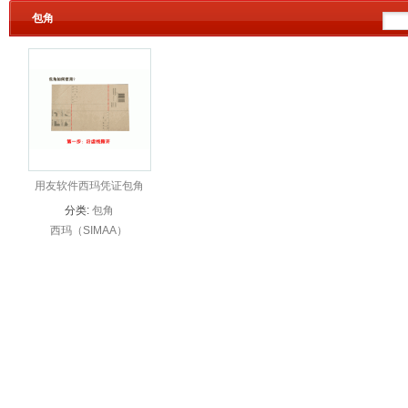
包角
用友软件西玛凭证包角
25套/包（可以包50个）
分类:
包角
适用于所有凭证单据装订
西玛（SIMAA）
SZ600201 凭证包角 25
套/包（可以包50个）适
用于所有凭证单据装订