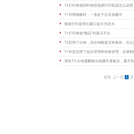
T1打印单据的时候想选择打印机该怎么设置
T+导明细账时，一直处于正在加载中
报表打印是弹出窗口提示另存为
T+打印单据“赠品”列显示不出
T3启用了出纳，但出纳账套没有备份，怎
T+存货启用了批次管理和有效管理，在填
期最近的商品
用友T3-出纳通删除出纳通年度账后，看不
首页 上一页
1
2