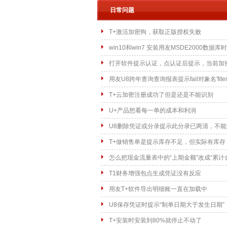
日常问题
T+激活加密狗，获取正版授权失败
win10和win7 安装用友MSDE2000数
打开软件提示认证，点认证后提示，当前加
存在
用友U8跨年查询查询报表提示fail对象名'fite
T+云加密注册成功了但是还是不能识别
U+产品想看每一单的成本和利润
U8删除凭证或分录提示此分录已两清，不能
T+做销售单是提示库存不足，但实际有库存
怎么把现金流量表中的“上期金额”改成“累计
T1财务增强包点生成凭证没有反应
用友T+软件导出明细账一直在加载中
U8保存凭证时提示“制单日期大于发生日期”
T+安装时安装到80%就停止不动了