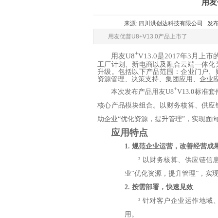
用友
来源: 四川洪创达科技有限公司 发布时间: 
用友优普U8+V13.0产品上市了
+
用友
U8
V13.0
是
2017
年
3
月上市
工厂计划、新电商以及融合云端一体化
升级。包括以下产品范围：企业门户、
资源管理、决策支持、集团应用、企业
+
本次发布产品用友U8
V13.0标准
核心产品模块组合。以财务核算、供应
助企业“优化资源，提升管理”，实现面
应用
特点
1.
规范企业运营，改善经营成
²
以财务核算、供应链信
业“优化资源，提升管理”，实
2.
按需部署，快速见效
²
针对客户企业运作地域
用。