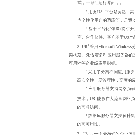
式，一致性运行界面，。
+
U8
²
用友
平台是灵活、高
内个性化用户的适应等，是驱
²
基于平台化的U8+提供
商、合作伙伴、客户基于U8产
+
U8
2.
采用Microsoft Wi
架构建。凭借着多种应用服务器的
可用性等企业级应用指标。
²
采用了分离不同应用服务
高安全性，易管理性，高度的
²
应用服务器支持网络负载均衡。通
+
技术，U8
能够在大流量网络
的高峰访问。
²
数据库服务器支持多种集群方
的高可用性。
+
3.
U8
是一个分布式的企业应用平台