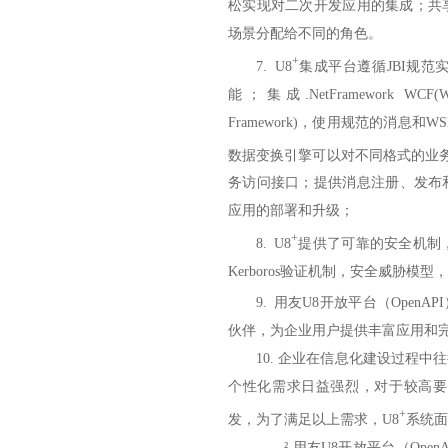
松实现对二次开发应用的集成；共
场景分配给不同的角色。
+
7.
U8
集成平台遵循JBI规
能；集成.NetFramework WCF(Wind
Framework)，使用规范的消息
数据变换引擎可以对不同格式的业务
务访问接口；提供消息注册、发布
应用的部署和升级；
+
8.
U8
提供了可靠的安全机制
Kerboros验证机制，安全威胁
9.
用友U8开放平台（OpenA
伙伴，为企业用户提供丰富应用和
10.
企业在信息化建设过程中往
个性化需求日益强烈，对于较高要
+
发，为了满足以上需求，U8
系统面
²
用友U8开放平台（OpenA