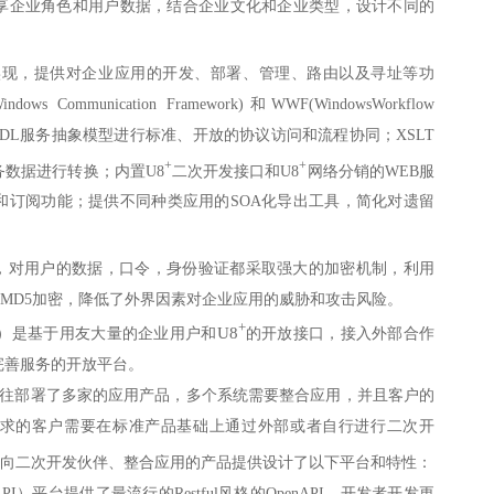
享企业角色和用户数据，结合企业文化和企业类型，设计不同的
范实现，提供对企业应用的开发、部署、管理、路由以及寻址等功
ows Communication Framework)和WWF(WindowsWorkflow
和WSDL服务抽象模型进行标准、开放的协议访问和流程协同；XSLT
+
+
数据进行转换；内置U8
二次开发接口和U8
网络分销的WEB服
和订阅功能；提供不同种类应用的SOA化导出工具，简化对遗留
，对用户的数据，口令，身份验证都采取强大的加密机制，利用
模型，MD5加密，降低了外界因素对企业应用的威胁和攻击风险。
+
U8
PI）是基于用友大量的企业用户和
的开放接口，接入外部合作
完善服务的开放平台。
往部署了多家的应用产品，多个系统需要整合应用，并且客户的
求的客户需要在标准产品基础上通过外部或者自行进行二次开
向二次开发伙伴、整合应用的产品提供设计了以下平台和特性：
PI）平台提供了最流行的Restful风格的OpenAPI，开发者开发更