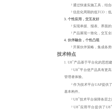
²
通过快速实施工具，结合
²
信息化周期的低TCO：
3.
个性应用，交互友好
²
实现单据、报表、界面的
²
产品展现一致化，交互全
4.
伙伴融合，个性凸现
²
开展伙伴策略，集成各类
技术特点
+
1.
U8
产品基于平台化的思想
+
U8
²
平台使产品具有更高
管理者体验。
²
作为技术平台UAP提供
基本构件。
+
U8
²
技术平台保障各层之
+
U8
U8
²
应用平台提供了