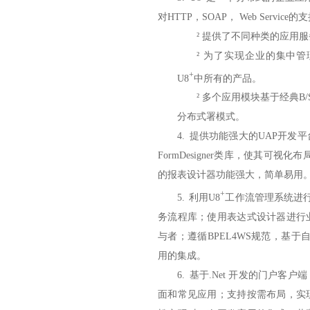
对HTTP，SOAP， Web Ser
²
提供了不同种类的应用服
²
为了实现企业的集中管
+
U8
中所有的产品。
²
多个应用模块基于经典B/
分布式署模式。
4.
提供功能强大的UAP开发平台，
FormDesigner类库，使其可视化
的报表设计器功能强大，简单易用
+
5.
利用U8
工作流管理系统进行
务流程库；使用表达式设计器进行
与者；遵循BPEL4WS规范，基
用的集成。
6.
基于.Net 开发的门户客
面和常见应用；支持按需布局，实