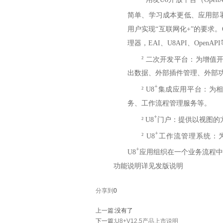
简单、学习成本更低、应用部署
用户实现“互联网化+”的要求。O
理器，EAI、U8API、OpenA
²
二次开发平台：为增值开
出数据、外部插件管理、外部功
+
²
U8
集成应用平台：为
务、工作流程管理服务等。
+
²
U8
门户：提供以视图的
+
²
U8
工作流管理系统：
+
U8
应用组织在一个业务流程中
功能说明详见发版说明
分享到
0
上一篇
:没有了
下一篇
:
U8+V12.5产品上市说明