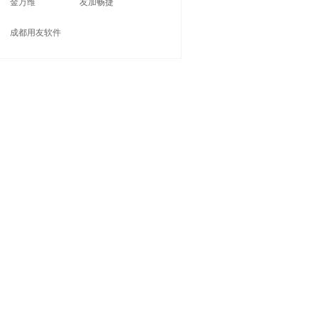
金万维
友加畅捷
成都用友软件